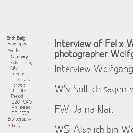
Erich Balg
Interview of Felix 
Biography
Works
photographer Wolfg
Category
Advertising
Interview Wolfgang
City
Interior
Landscape
Portrait
WS: Soll ich sagen w
Still Life
Period
1920-1940
FW: Ja na klar.
1941-1960
1961-1977
Bibliography
»
Text
WS: Also ich bin Wo