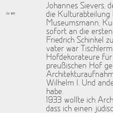
Johannes Sievers, 
die Kulturabteilung 
de
en
Museumsmann, Kunst
sofort an die erste
Friedrich Schinkel 
vater war Tischlerm
Hofdekorateure für
preußischen Hof ge
Architekturaufnahm
Wilhelm I. Und and
habe.
1933 wollte ich Arc
dass ich einen jüdi